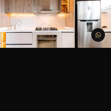
Proyecto Danca
COCINA
Ver Galería
→
Riviera 304
COCINA
Ver Galería
→